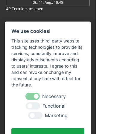
Di., 11. Aug., 10:45
42 Termine ansehen
Informationen
We use cookies!
Große Rundfahrt
 ab/an Miltenberg 
um 
This site uses third-party website
10:45 Uhr
: Die Fahrt dauert insgesamt ca. 
tracking technologies to provide its
90 Minuten (ohne Ausstieg) und führt Sie 
services, constantly improve and
von 
Miltenberg über Bürgstadt nach 
display advertisements according
Freudenberg
 und wieder zurück. 
to users' interests. I agree to this
and can revoke or change my
Unser 
Fahrgastschiff "SIVOTA"
 verfügt 
consent at any time with effect for
über 
zwei großzügige Decks
. Genießen Sie 
the future.
die Fahrt bei einem kühlen Getränk auf 
unserem Freideck. Eine 
Necessary
Streckenerklärung
 erhalten Sie auf allen 
Functional
Schiffen der VPS-Flotte. Unser freundliches 
Bordpersonal freut sich schon, Sie an Bord 
Marketing
begrüßen zu dürfen!
Vorteile durch Online Tickets: