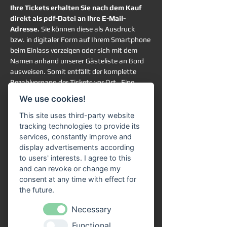
Ihre Tickets erhalten Sie nach dem Kauf 
direkt als pdf-Datei an Ihre E-Mail-
Adresse. 
Sie können diese als Ausdruck 
bzw. in digitaler Form auf Ihrem Smartphone 
beim Einlass vorzeigen oder sich mit dem 
Namen anhand unserer Gästeliste an Bord 
ausweisen. Somit entfällt der komplette 
Bezahlvorgang der Tickets vor Ort.  Eine 
Online-Reservierung garantiert Ihnen die 
We use cookies!
Teilnahme an der ausgewählten Schifffahrt. 
Sie haben trotzdem vollkommen freie 
This site uses third-party website
Platzwahl an Bord. 
tracking technologies to provide its
services, constantly improve and
Rechtlicher Hinweis:
display advertisements according
Ein gesetzliches Widerrufsrecht für 
to users' interests. I agree to this
terminbezogene Freizeitveranstaltungen 
and can revoke or change my
besteht grundsätzlich nicht. Die Rückgabe, 
consent at any time with effect for
der Umtausch oder eine Stornierung der 
the future.
erworbenen Tickets ist gemäß unserer AGB 
Necessary
ausgeschlossen.
Functional