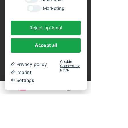
Tickets
Marketing
Tickettyp
Reject optional
Erwachsene (Rundfahrt)
Preis
Accept all
16,00 €
MwSt. inbegriffen
Cookie
Privacy policy
Consent by
Anzahl
Prive
Imprint
Settings
Tickettyp
Kinder (Rundfahrt)
Alter: 4 bis 14 Jahre