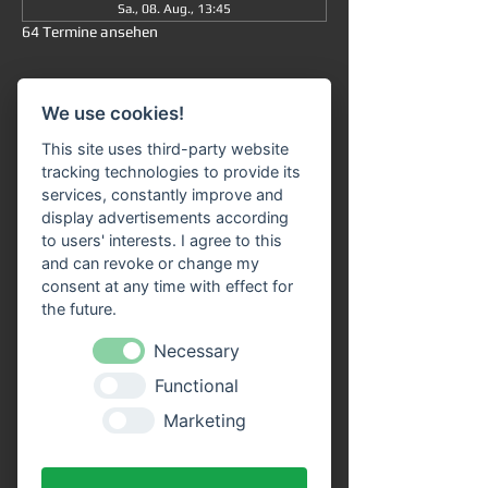
Sa., 08. Aug., 13:45
64 Termine ansehen
Informationen
We use cookies!
Große Rundfahrt
 ab/an Miltenberg 
um 
This site uses third-party website
13:45 Uhr
: Die Fahrt dauert insgesamt ca. 
tracking technologies to provide its
90 Minuten (ohne Ausstieg) und führt Sie 
services, constantly improve and
von 
Miltenberg über Bürgstadt nach 
display advertisements according
Freudenberg
 und wieder zurück. 
to users' interests. I agree to this
and can revoke or change my
Unser 
Fahrgastschiff "SIVOTA"
 verfügt 
consent at any time with effect for
über 
zwei großzügige Decks
. Genießen Sie 
the future.
die Fahrt bei einem kühlen Getränk auf 
unserem Freideck. Eine 
Streckenerklärung
Necessary
erhalten Sie auf allen Schiffen der VPS-
Functional
Flotte. Unser freundliches Bordpersonal 
freut sich schon, Sie an Bord begrüßen zu 
Marketing
dürfen!
Vorteile durch Online Tickets: