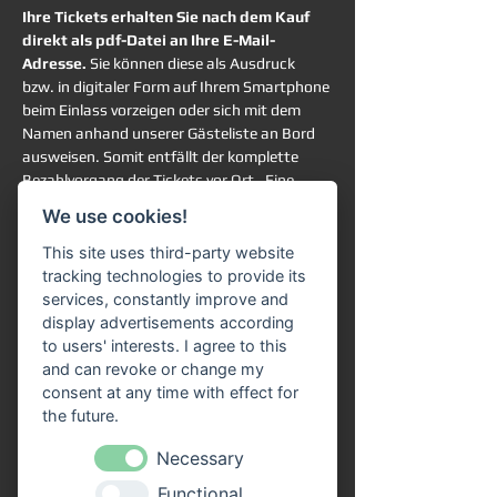
Ihre Tickets erhalten Sie nach dem Kauf 
direkt als pdf-Datei an Ihre E-Mail-
Adresse. 
Sie können diese als Ausdruck 
bzw. in digitaler Form auf Ihrem Smartphone 
beim Einlass vorzeigen oder sich mit dem 
Namen anhand unserer Gästeliste an Bord 
ausweisen. Somit entfällt der komplette 
Bezahlvorgang der Tickets vor Ort.  Eine 
Online-Reservierung garantiert Ihnen die 
We use cookies!
Teilnahme an der ausgewählten Schifffahrt. 
Sie haben trotzdem vollkommen freie 
This site uses third-party website
Platzwahl an Bord. 
tracking technologies to provide its
services, constantly improve and
Rechtlicher Hinweis:
display advertisements according
Ein gesetzliches Widerrufsrecht für 
to users' interests. I agree to this
terminbezogene Freizeitveranstaltungen 
and can revoke or change my
besteht grundsätzlich nicht. Die Rückgabe, 
consent at any time with effect for
der Umtausch oder eine Stornierung der 
the future.
erworbenen Tickets ist gemäß unserer AGB 
Necessary
ausgeschlossen. 
Functional