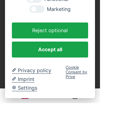
Tickets
Marketing
Tickettyp
Reject optional
Erwachsene (Rundfahrt)
Preis
Accept all
16,00 €
MwSt. inbegriffen
Cookie
Privacy policy
Consent by
Anzahl
Prive
Imprint
Settings
Tickettyp
Kinder (Rundfahrt)
Alter: 4 bis 14 Jahre