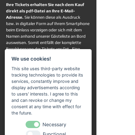
Ihre Tickets erhalten Sie nach dem Kauf 
direkt als pdf-Datei an Ihre E-Mail-
Adresse. 
Sie können diese als Ausdruck 
bzw. in digitaler Form auf Ihrem Smartphone 
beim Einlass vorzeigen oder sich mit dem 
Namen anhand unserer Gästeliste an Bord 
ausweisen. Somit entfällt der komplette 
Bezahlvorgang der Tickets vor Ort.  Eine 
Online-Reservierung garantiert Ihnen die 
We use cookies!
Teilnahme an der ausgewählten Schifffahrt. 
Sie haben trotzdem vollkommen freie 
This site uses third-party website
Platzwahl an Bord. 
tracking technologies to provide its
services, constantly improve and
Rechtlicher Hinweis:
display advertisements according
Ein gesetzliches Widerrufsrecht für 
to users' interests. I agree to this
terminbezogene Freizeitveranstaltungen 
and can revoke or change my
besteht grundsätzlich nicht. Die Rückgabe, 
consent at any time with effect for
der Umtausch oder eine Stornierung der 
the future.
erworbenen Tickets ist gemäß unserer AGB 
Necessary
ausgeschlossen. 
Functional