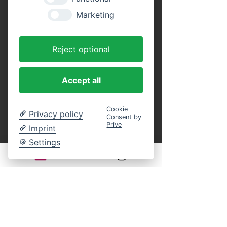
Tickets
Marketing
Tickettyp
Reject optional
Erwachsene (Rundfahrt)
Preis
Accept all
16,00 €
MwSt. inbegriffen
Cookie
Privacy policy
Consent by
Anzahl
Prive
Imprint
Settings
Tickettyp
Kinder (Rundfahrt)
Alter: 4 bis 14 Jahre