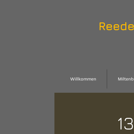
Reede
Willkommen
Miltenb
13