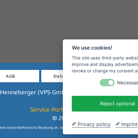
We use cookies!
This site uses third-party websi
improve and display advertisemen
revoke or change my consent at 
AGB
Datenschutz
Widerruf
Necessa
 Henneberger (VPS GmbH) - Mainanlage - 63897 M
Reject optional
Service-Portal & Ticket-Shop
© 2023 CHP
Privacy policy
Imprint
eten keine telefonische Beratung an, beantworten Ihre Anfragen aber sehr gerne per 