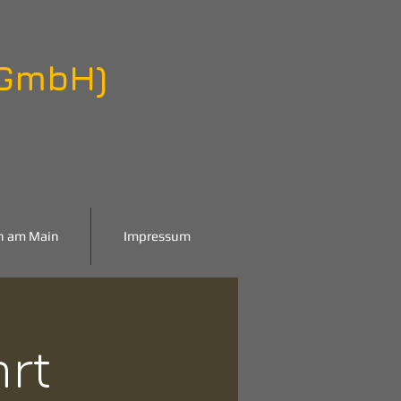
 GmbH)
n am Main
Impressum
hrt