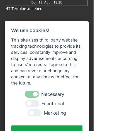
Do., 13. Aug., 15:30
47 Termine ansehen
Informationen
We use cookies!
Große Rundfahrt
 ab/an Miltenberg 
um 
This site uses third-party website
15:30 Uhr
: Die Fahrt dauert insgesamt ca. 
tracking technologies to provide its
90 Minuten (ohne Ausstieg) und führt Sie 
services, constantly improve and
von 
Miltenberg über Bürgstadt nach 
display advertisements according
Freudenberg
 und wieder zurück. 
to users' interests. I agree to this
and can revoke or change my
Unser 
Fahrgastschiff "SIVOTA"
 verfügt 
consent at any time with effect for
über 
zwei großzügige Decks
. Genießen Sie 
the future.
die Fahrt bei einem kühlen Getränk auf 
unserem Freideck. Eine 
Necessary
Streckenerklärung
 erhalten Sie auf allen 
Functional
Schiffen der VPS-Flotte. Unser freundliches 
Bordpersonal freut sich schon, Sie an Bord 
Marketing
begrüßen zu dürfen!
Vorteile durch Online Tickets: