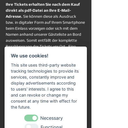
Ihre Tickets erhalten Sie nach dem Kauf 
direkt als pdf-Datei an Ihre E-Mail-
Adresse. 
Sie können diese als Ausdruck 
bzw. in digitaler Form auf Ihrem Smartphone 
beim Einlass vorzeigen oder sich mit dem 
Namen anhand unserer Gästeliste an Bord 
ausweisen. Somit entfällt der komplette 
Bezahlvorgang der Tickets vor Ort.  Eine 
Online-Reservierung garantiert Ihnen die 
We use cookies!
Teilnahme an der ausgewählten Schifffahrt. 
Sie haben trotzdem vollkommen freie 
This site uses third-party website
Platzwahl an Bord. 
tracking technologies to provide its
services, constantly improve and
Rechtlicher Hinweis:
display advertisements according
Ein gesetzliches Widerrufsrecht für 
to users' interests. I agree to this
terminbezogene Freizeitveranstaltungen 
and can revoke or change my
besteht grundsätzlich nicht. Die Rückgabe, 
consent at any time with effect for
der Umtausch oder eine Stornierung der 
the future.
erworbenen Tickets ist gemäß unserer AGB 
Necessary
ausgeschlossen. 
Functional