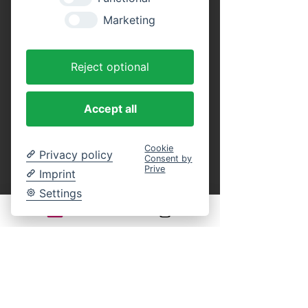
Tickets
Marketing
Tickettyp
Reject optional
Erwachsene (Rundfahrt)
Preis
Accept all
16,00 €
MwSt. inbegriffen
Cookie
Privacy policy
Consent by
Anzahl
Prive
Imprint
Settings
Tickettyp
Kinder (Rundfahrt)
Alter: 4 bis 14 Jahre