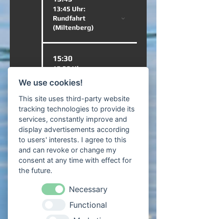
13:45 Uhr:
Rundfahrt
(Miltenberg)
15:30
15:30 Uhr:
Rundfahrt
We use cookies!
(Miltenberg)
This site uses third-party website
tracking technologies to provide its
23
10:45
services, constantly improve and
10:45 Uhr:
display advertisements according
Rundfahrt
to users' interests. I agree to this
(Miltenberg)
and can revoke or change my
consent at any time with effect for
the future.
13:45
13:45 Uhr:
Necessary
Rundfahrt
Functional
(Miltenberg)