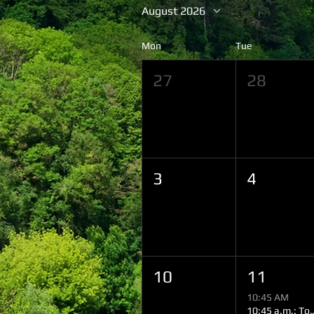
August 2026
Mon
Tue
27
28
3
4
10
11
10:45 AM
10:45 a.m.: Tour