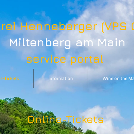
rei Henneberger (VPS
Miltenberg am Main
service portal
e-Tickets
Information
Wine on the Ma
Online-Tickets