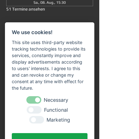
Sa., 08. Aug., 15:30
51 Termine ansehen
Informationen
We use cookies!
Große Rundfahrt
 ab/an Miltenberg 
um 
This site uses third-party website
15:30 Uhr
: Die Fahrt dauert insgesamt ca. 
tracking technologies to provide its
90 Minuten (ohne Ausstieg) und führt Sie 
services, constantly improve and
von 
Miltenberg über Bürgstadt nach 
display advertisements according
Freudenberg
 und wieder zurück. 
to users' interests. I agree to this
and can revoke or change my
Unser 
Fahrgastschiff "SIVOTA"
 verfügt 
consent at any time with effect for
über 
zwei großzügige Decks
. Genießen Sie 
the future.
die Fahrt bei einem kühlen Getränk auf 
unserem Freideck. Eine 
Necessary
Streckenerklärung
 erhalten Sie auf allen 
Functional
Schiffen der VPS-Flotte. Unser freundliches 
Bordpersonal freut sich schon, Sie an Bord 
Marketing
begrüßen zu dürfen!
Vorteile durch Online Tickets: