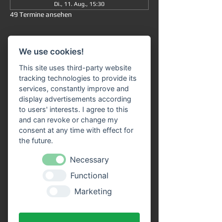
Di., 11. Aug., 15:30
49 Termine ansehen
Informationen
We use cookies!
Große Rundfahrt
 ab/an Miltenberg 
um 
This site uses third-party website
15:30 Uhr
: Die Fahrt dauert insgesamt ca. 
tracking technologies to provide its
90 Minuten (ohne Ausstieg) und führt Sie 
services, constantly improve and
von 
Miltenberg über Bürgstadt nach 
display advertisements according
Freudenberg
 und wieder zurück. 
to users' interests. I agree to this
and can revoke or change my
Unser 
Fahrgastschiff "SIVOTA"
 verfügt 
consent at any time with effect for
über 
zwei großzügige Decks
. Genießen Sie 
the future.
die Fahrt bei einem kühlen Getränk auf 
unserem Freideck. Eine 
Necessary
Streckenerklärung
 erhalten Sie auf allen 
Functional
Schiffen der VPS-Flotte. Unser freundliches 
Bordpersonal freut sich schon, Sie an Bord 
Marketing
begrüßen zu dürfen!
Vorteile durch Online Tickets: