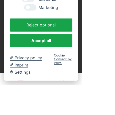
Tickets
Marketing
Tickettyp
Reject optional
Erwachsene (Rundfahrt)
Preis
Accept all
16,00 €
MwSt. inbegriffen
Cookie
Privacy policy
Consent by
Anzahl
Prive
Imprint
Settings
Tickettyp
Kinder (Rundfahrt)
Alter: 4 bis 14 Jahre