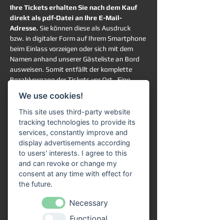
Ihre Tickets erhalten Sie nach dem Kauf 
direkt als pdf-Datei an Ihre E-Mail-
Adresse. 
Sie können diese als Ausdruck 
bzw. in digitaler Form auf Ihrem Smartphone 
beim Einlass vorzeigen oder sich mit dem 
Namen anhand unserer Gästeliste an Bord 
ausweisen. Somit entfällt der komplette 
Bezahlvorgang der Tickets vor Ort.  Eine 
Online-Reservierung garantiert Ihnen die 
We use cookies!
Teilnahme an der ausgewählten Schifffahrt. 
Sie haben trotzdem vollkommen freie 
This site uses third-party website
Platzwahl an Bord. 
tracking technologies to provide its
services, constantly improve and
Rechtlicher Hinweis:
display advertisements according
Ein gesetzliches Widerrufsrecht für 
to users' interests. I agree to this
terminbezogene Freizeitveranstaltungen 
and can revoke or change my
besteht grundsätzlich nicht. Die Rückgabe, 
consent at any time with effect for
der Umtausch oder eine Stornierung der 
the future.
erworbenen Tickets ist gemäß unserer AGB 
Necessary
ausgeschlossen.
Functional