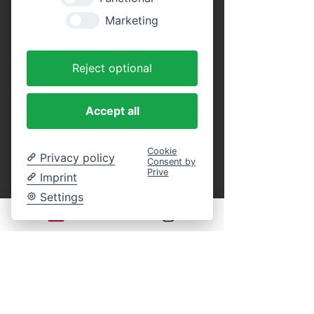
Tickets
Marketing
Tickettyp
Reject optional
Erwachsene (Rundfahrt)
Preis
Accept all
16,00 €
MwSt. inbegriffen
Cookie
Privacy policy
Consent by
Anzahl
Prive
Imprint
Settings
Tickettyp
Kinder (Rundfahrt)
Alter: 4 bis 14 Jahre