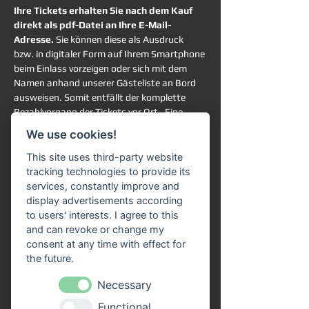
Ihre Tickets erhalten Sie nach dem Kauf 
direkt als pdf-Datei an Ihre E-Mail-
Adresse. 
Sie können diese als Ausdruck 
bzw. in digitaler Form auf Ihrem Smartphone 
beim Einlass vorzeigen oder sich mit dem 
Namen anhand unserer Gästeliste an Bord 
ausweisen. Somit entfällt der komplette 
Bezahlvorgang der Tickets vor Ort.  Eine 
Online-Reservierung garantiert Ihnen die 
We use cookies!
Teilnahme an der ausgewählten Schifffahrt. 
Sie haben trotzdem vollkommen freie 
This site uses third-party website
Platzwahl an Bord. 
tracking technologies to provide its
services, constantly improve and
Rechtlicher Hinweis:
display advertisements according
Ein gesetzliches Widerrufsrecht für 
to users' interests. I agree to this
terminbezogene Freizeitveranstaltungen 
and can revoke or change my
besteht grundsätzlich nicht. Die Rückgabe, 
consent at any time with effect for
der Umtausch oder eine Stornierung der 
the future.
erworbenen Tickets ist gemäß unserer AGB 
Necessary
ausgeschlossen.
Functional