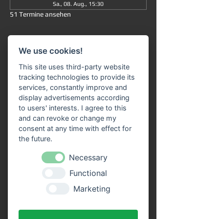
Sa., 08. Aug., 15:30
51 Termine ansehen
Informationen
We use cookies!
Große Rundfahrt
 ab/an Miltenberg 
um 
This site uses third-party website
15:30 Uhr
: Die Fahrt dauert insgesamt ca. 
tracking technologies to provide its
90 Minuten (ohne Ausstieg) und führt Sie 
services, constantly improve and
von 
Miltenberg über Bürgstadt nach 
display advertisements according
Freudenberg
 und wieder zurück. 
to users' interests. I agree to this
and can revoke or change my
Unser 
Fahrgastschiff "SIVOTA"
 verfügt 
consent at any time with effect for
über 
zwei großzügige Decks
. Genießen Sie 
the future.
die Fahrt bei einem kühlen Getränk auf 
unserem Freideck. Eine 
Necessary
Streckenerklärung
 erhalten Sie auf allen 
Functional
Schiffen der VPS-Flotte. Unser freundliches 
Bordpersonal freut sich schon, Sie an Bord 
Marketing
begrüßen zu dürfen!
Vorteile durch Online Tickets: