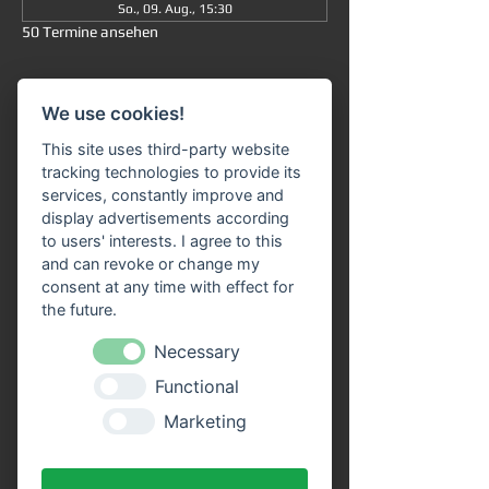
So., 09. Aug., 15:30
50 Termine ansehen
Informationen
We use cookies!
Große Rundfahrt
 ab/an Miltenberg 
um 
This site uses third-party website
15:30 Uhr
: Die Fahrt dauert insgesamt ca. 
tracking technologies to provide its
90 Minuten (ohne Ausstieg) und führt Sie 
services, constantly improve and
von 
Miltenberg über Bürgstadt nach 
display advertisements according
Freudenberg
 und wieder zurück. 
to users' interests. I agree to this
and can revoke or change my
Unser 
Fahrgastschiff "SIVOTA"
 verfügt 
consent at any time with effect for
über 
zwei großzügige Decks
. Genießen Sie 
the future.
die Fahrt bei einem kühlen Getränk auf 
unserem Freideck. Eine 
Necessary
Streckenerklärung
 erhalten Sie auf allen 
Functional
Schiffen der VPS-Flotte. Unser freundliches 
Bordpersonal freut sich schon, Sie an Bord 
Marketing
begrüßen zu dürfen!
Vorteile durch Online Tickets: