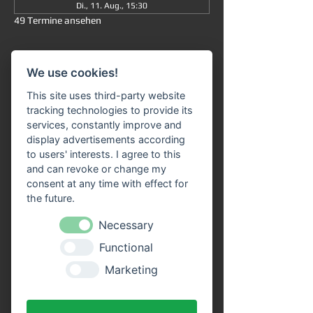
Di., 11. Aug., 15:30
49 Termine ansehen
Informationen
We use cookies!
Große Rundfahrt
 ab/an Miltenberg 
um 
This site uses third-party website
15:30 Uhr
: Die Fahrt dauert insgesamt ca. 
tracking technologies to provide its
90 Minuten (ohne Ausstieg) und führt Sie 
services, constantly improve and
von 
Miltenberg über Bürgstadt nach 
display advertisements according
Freudenberg
 und wieder zurück. 
to users' interests. I agree to this
and can revoke or change my
Unser 
Fahrgastschiff "SIVOTA"
 verfügt 
consent at any time with effect for
über 
zwei großzügige Decks
. Genießen Sie 
the future.
die Fahrt bei einem kühlen Getränk auf 
unserem Freideck. Eine 
Necessary
Streckenerklärung
 erhalten Sie auf allen 
Functional
Schiffen der VPS-Flotte. Unser freundliches 
Bordpersonal freut sich schon, Sie an Bord 
Marketing
begrüßen zu dürfen!
Vorteile durch Online Tickets: