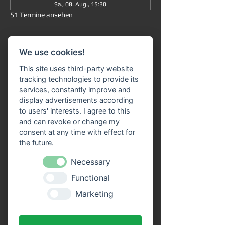
Sa., 08. Aug., 15:30
51 Termine ansehen
Informationen
We use cookies!
Große Rundfahrt
 ab/an Miltenberg 
um 
This site uses third-party website
15:30 Uhr
: Die Fahrt dauert insgesamt ca. 
tracking technologies to provide its
90 Minuten (ohne Ausstieg) und führt Sie 
services, constantly improve and
von 
Miltenberg über Bürgstadt nach 
display advertisements according
Freudenberg
 und wieder zurück. 
to users' interests. I agree to this
and can revoke or change my
Unser 
Fahrgastschiff "SIVOTA"
 verfügt 
consent at any time with effect for
über 
zwei großzügige Decks
. Genießen Sie 
the future.
die Fahrt bei einem kühlen Getränk auf 
unserem Freideck. Eine 
Necessary
Streckenerklärung
 erhalten Sie auf allen 
Functional
Schiffen der VPS-Flotte. Unser freundliches 
Bordpersonal freut sich schon, Sie an Bord 
Marketing
begrüßen zu dürfen!
Vorteile durch Online Tickets: