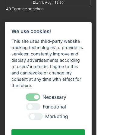
Di., 11. Aug., 15:30
49 Termine ansehen
Informationen
We use cookies!
Große Rundfahrt
 ab/an Miltenberg 
um 
This site uses third-party website
15:30 Uhr
: Die Fahrt dauert insgesamt ca. 
tracking technologies to provide its
90 Minuten (ohne Ausstieg) und führt Sie 
services, constantly improve and
von 
Miltenberg über Bürgstadt nach 
display advertisements according
Freudenberg
 und wieder zurück. 
to users' interests. I agree to this
and can revoke or change my
Unser 
Fahrgastschiff "SIVOTA"
 verfügt 
consent at any time with effect for
über 
zwei großzügige Decks
. Genießen Sie 
the future.
die Fahrt bei einem kühlen Getränk auf 
unserem Freideck. Eine 
Necessary
Streckenerklärung
 erhalten Sie auf allen 
Functional
Schiffen der VPS-Flotte. Unser freundliches 
Bordpersonal freut sich schon, Sie an Bord 
Marketing
begrüßen zu dürfen!
Vorteile durch Online Tickets: