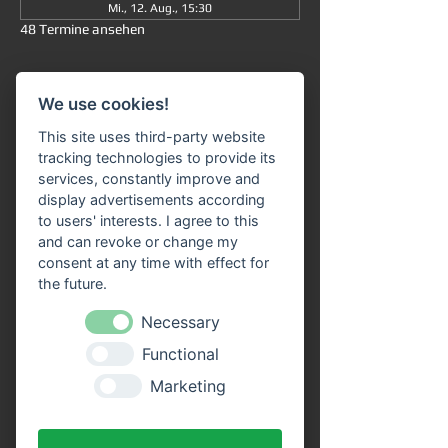
Mi., 12. Aug., 15:30
48 Termine ansehen
Informationen
We use cookies!
Große Rundfahrt
 ab/an Miltenberg 
um 
This site uses third-party website
15:30 Uhr
: Die Fahrt dauert insgesamt ca. 
tracking technologies to provide its
90 Minuten (ohne Ausstieg) und führt Sie 
services, constantly improve and
von 
Miltenberg über Bürgstadt nach 
display advertisements according
Freudenberg
 und wieder zurück. 
to users' interests. I agree to this
and can revoke or change my
Unser 
Fahrgastschiff "SIVOTA"
 verfügt 
consent at any time with effect for
über 
zwei großzügige Decks
. Genießen Sie 
the future.
die Fahrt bei einem kühlen Getränk auf 
unserem Freideck. Eine 
Necessary
Streckenerklärung
 erhalten Sie auf allen 
Functional
Schiffen der VPS-Flotte. Unser freundliches 
Bordpersonal freut sich schon, Sie an Bord 
Marketing
begrüßen zu dürfen!
Vorteile durch Online Tickets: