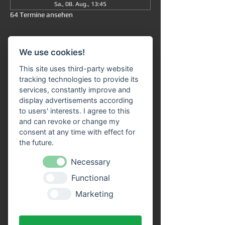
Sa., 08. Aug., 13:45
64 Termine ansehen
Informationen
We use cookies!
Große Rundfahrt
 ab/an Miltenberg 
um 
This site uses third-party website
13:45 Uhr
: Die Fahrt dauert insgesamt ca. 
tracking technologies to provide its
90 Minuten (ohne Ausstieg) und führt Sie 
services, constantly improve and
von 
Miltenberg über Bürgstadt nach 
display advertisements according
Freudenberg
 und wieder zurück. 
to users' interests. I agree to this
and can revoke or change my
Unser 
Fahrgastschiff "SIVOTA"
 verfügt 
consent at any time with effect for
über 
zwei großzügige Decks
. Genießen Sie 
the future.
die Fahrt bei einem kühlen Getränk auf 
unserem Freideck. Eine 
Streckenerklärung
Necessary
erhalten Sie auf allen Schiffen der VPS-
Functional
Flotte. Unser freundliches Bordpersonal 
freut sich schon, Sie an Bord begrüßen zu 
Marketing
dürfen!
Vorteile durch Online Tickets: