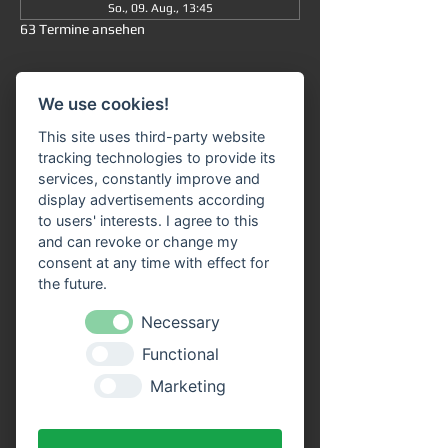
So., 09. Aug., 13:45
63 Termine ansehen
Informationen
We use cookies!
Große Rundfahrt
 ab/an Miltenberg 
um 
This site uses third-party website
13:45 Uhr
: Die Fahrt dauert insgesamt ca. 
tracking technologies to provide its
90 Minuten (ohne Ausstieg) und führt Sie 
services, constantly improve and
von 
Miltenberg über Bürgstadt nach 
display advertisements according
Freudenberg
 und wieder zurück. 
to users' interests. I agree to this
and can revoke or change my
Unser 
Fahrgastschiff "SIVOTA"
 verfügt 
consent at any time with effect for
über 
zwei großzügige Decks
. Genießen Sie 
the future.
die Fahrt bei einem kühlen Getränk auf 
unserem Freideck. Eine 
Streckenerklärung
Necessary
erhalten Sie auf allen Schiffen der VPS-
Functional
Flotte. Unser freundliches Bordpersonal 
freut sich schon, Sie an Bord begrüßen zu 
Marketing
dürfen!
Vorteile durch Online Tickets: