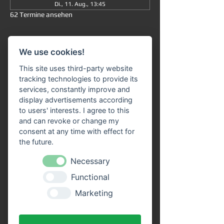
Di., 11. Aug., 13:45
62 Termine ansehen
Informationen
We use cookies!
Große Rundfahrt
 ab/an Miltenberg 
um 
This site uses third-party website
13:45 Uhr
: Die Fahrt dauert insgesamt ca. 
tracking technologies to provide its
90 Minuten (ohne Ausstieg) und führt Sie 
services, constantly improve and
von 
Miltenberg über Bürgstadt nach 
display advertisements according
Freudenberg
 und wieder zurück. 
to users' interests. I agree to this
and can revoke or change my
Unser 
Fahrgastschiff "SIVOTA"
 verfügt 
consent at any time with effect for
über 
zwei großzügige Decks
. Genießen Sie 
the future.
die Fahrt bei einem kühlen Getränk auf 
unserem Freideck. Eine 
Streckenerklärung
Necessary
erhalten Sie auf allen Schiffen der VPS-
Functional
Flotte. Unser freundliches Bordpersonal 
freut sich schon, Sie an Bord begrüßen zu 
Marketing
dürfen!
Vorteile durch Online Tickets: