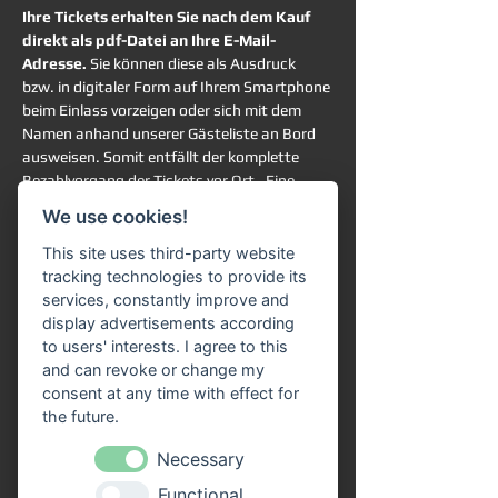
Ihre Tickets erhalten Sie nach dem Kauf 
direkt als pdf-Datei an Ihre E-Mail-
Adresse. 
Sie können diese als Ausdruck 
bzw. in digitaler Form auf Ihrem Smartphone 
beim Einlass vorzeigen oder sich mit dem 
Namen anhand unserer Gästeliste an Bord 
ausweisen. Somit entfällt der komplette 
Bezahlvorgang der Tickets vor Ort.  Eine 
Online-Reservierung garantiert Ihnen die 
We use cookies!
Teilnahme an der ausgewählten Schifffahrt. 
Sie haben trotzdem vollkommen freie 
This site uses third-party website
Platzwahl an Bord. 
tracking technologies to provide its
services, constantly improve and
Rechtlicher Hinweis:
display advertisements according
Ein gesetzliches Widerrufsrecht für 
to users' interests. I agree to this
terminbezogene Freizeitveranstaltungen 
and can revoke or change my
besteht grundsätzlich nicht. Die Rückgabe, 
consent at any time with effect for
der Umtausch oder eine Stornierung der 
the future.
erworbenen Tickets ist gemäß unserer AGB 
Necessary
ausgeschlossen. 
Functional