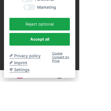
Tickets
Marketing
Tickettyp
Reject optional
Erwachsene (Rundfahrt)
Preis
Accept all
16,00 €
MwSt. inbegriffen
Cookie
Privacy policy
Consent by
Anzahl
Prive
Imprint
Settings
Tickettyp
Kinder (Rundfahrt)
Alter: 4 bis 14 Jahre