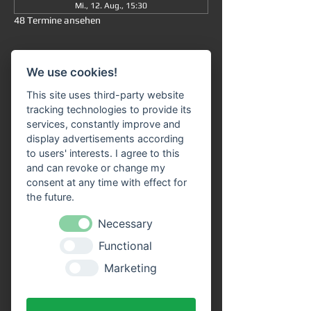
Mi., 12. Aug., 15:30
48 Termine ansehen
Informationen
We use cookies!
Große Rundfahrt
 ab/an Miltenberg 
um 
This site uses third-party website
15:30 Uhr
: Die Fahrt dauert insgesamt ca. 
tracking technologies to provide its
90 Minuten (ohne Ausstieg) und führt Sie 
services, constantly improve and
von 
Miltenberg über Bürgstadt nach 
display advertisements according
Freudenberg
 und wieder zurück. 
to users' interests. I agree to this
and can revoke or change my
Unser 
Fahrgastschiff "SIVOTA"
 verfügt 
consent at any time with effect for
über 
zwei großzügige Decks
. Genießen Sie 
the future.
die Fahrt bei einem kühlen Getränk auf 
unserem Freideck. Eine 
Necessary
Streckenerklärung
 erhalten Sie auf allen 
Functional
Schiffen der VPS-Flotte. Unser freundliches 
Bordpersonal freut sich schon, Sie an Bord 
Marketing
begrüßen zu dürfen!
Vorteile durch Online Tickets: