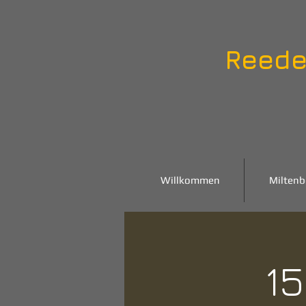
Reede
Willkommen
Miltenb
15