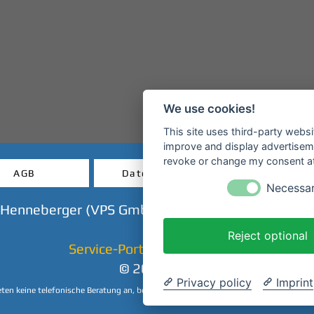
We use cookies!
This site uses third-party websi
improve and display advertisemen
revoke or change my consent at 
AGB
Datenschutz
Widerruf
Necessa
 Henneberger (VPS GmbH) - Mainanlage - 63897 M
Reject optional
Service-Portal & Ticket-Shop
© 2023 CHP
Privacy policy
Imprint
eten keine telefonische Beratung an, beantworten Ihre Anfragen aber sehr gerne per 