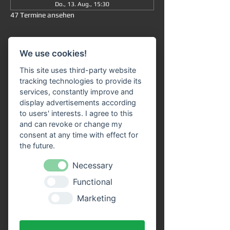
Do., 13. Aug., 15:30
47 Termine ansehen
Informationen
We use cookies!
Große Rundfahrt
 ab/an Miltenberg 
um 
This site uses third-party website
15:30 Uhr
: Die Fahrt dauert insgesamt ca. 
tracking technologies to provide its
90 Minuten (ohne Ausstieg) und führt Sie 
services, constantly improve and
von 
Miltenberg über Bürgstadt nach 
display advertisements according
Freudenberg
 und wieder zurück. 
to users' interests. I agree to this
and can revoke or change my
Unser 
Fahrgastschiff "SIVOTA"
 verfügt 
consent at any time with effect for
über 
zwei großzügige Decks
. Genießen Sie 
the future.
die Fahrt bei einem kühlen Getränk auf 
unserem Freideck. Eine 
Necessary
Streckenerklärung
 erhalten Sie auf allen 
Functional
Schiffen der VPS-Flotte. Unser freundliches 
Bordpersonal freut sich schon, Sie an Bord 
Marketing
begrüßen zu dürfen!
Vorteile durch Online Tickets: