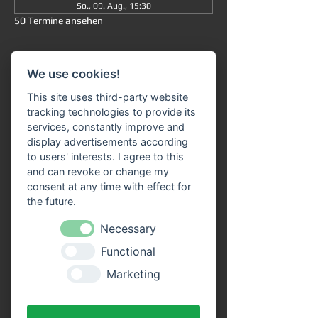
So., 09. Aug., 15:30
50 Termine ansehen
Informationen
We use cookies!
Große Rundfahrt
 ab/an Miltenberg 
um 
This site uses third-party website
15:30 Uhr
: Die Fahrt dauert insgesamt ca. 
tracking technologies to provide its
90 Minuten (ohne Ausstieg) und führt Sie 
services, constantly improve and
von 
Miltenberg über Bürgstadt nach 
display advertisements according
Freudenberg
 und wieder zurück. 
to users' interests. I agree to this
and can revoke or change my
Unser 
Fahrgastschiff "SIVOTA"
 verfügt 
consent at any time with effect for
über 
zwei großzügige Decks
. Genießen Sie 
the future.
die Fahrt bei einem kühlen Getränk auf 
unserem Freideck. Eine 
Necessary
Streckenerklärung
 erhalten Sie auf allen 
Functional
Schiffen der VPS-Flotte. Unser freundliches 
Bordpersonal freut sich schon, Sie an Bord 
Marketing
begrüßen zu dürfen!
Vorteile durch Online Tickets: