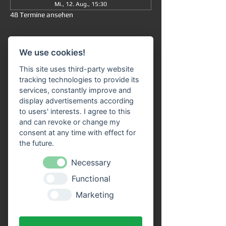
Mi., 12. Aug., 15:30
48 Termine ansehen
Informationen
We use cookies!
Große Rundfahrt
 ab/an Miltenberg 
um 
This site uses third-party website
15:30 Uhr
: Die Fahrt dauert insgesamt ca. 
tracking technologies to provide its
90 Minuten (ohne Ausstieg) und führt Sie 
services, constantly improve and
von 
Miltenberg über Bürgstadt nach 
display advertisements according
Freudenberg
 und wieder zurück. 
to users' interests. I agree to this
and can revoke or change my
Unser 
Fahrgastschiff "SIVOTA"
 verfügt 
consent at any time with effect for
über 
zwei großzügige Decks
. Genießen Sie 
the future.
die Fahrt bei einem kühlen Getränk auf 
unserem Freideck. Eine 
Necessary
Streckenerklärung
 erhalten Sie auf allen 
Functional
Schiffen der VPS-Flotte. Unser freundliches 
Bordpersonal freut sich schon, Sie an Bord 
Marketing
begrüßen zu dürfen!
Vorteile durch Online Tickets: