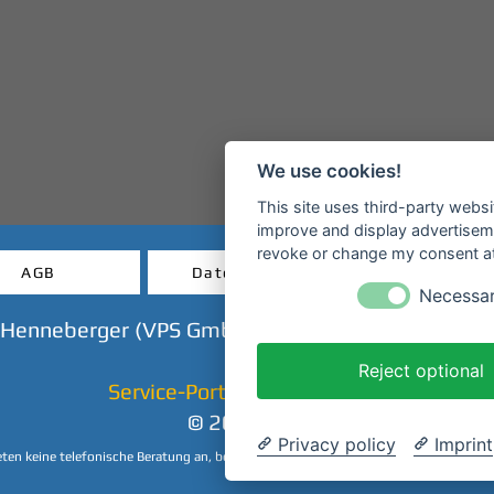
We use cookies!
This site uses third-party websi
improve and display advertisemen
revoke or change my consent at 
AGB
Datenschutz
Widerruf
Necessa
 Henneberger (VPS GmbH) - Mainanlage - 63897 M
Reject optional
Service-Portal & Ticket-Shop
© 2023 CHP
Privacy policy
Imprint
eten keine telefonische Beratung an, beantworten Ihre Anfragen aber sehr gerne per 