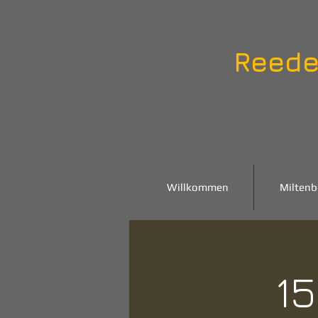
Reede
Willkommen
Miltenb
15