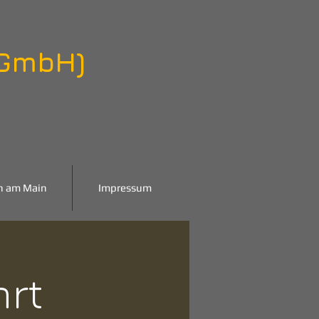
 GmbH)
n am Main
Impressum
hrt