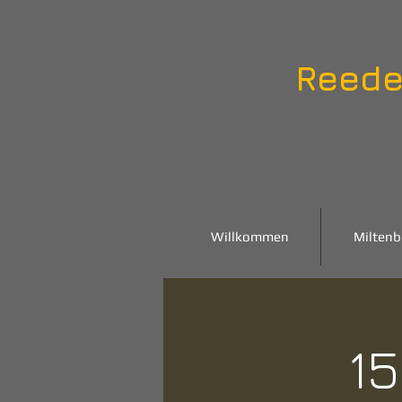
Reede
Willkommen
Miltenb
15